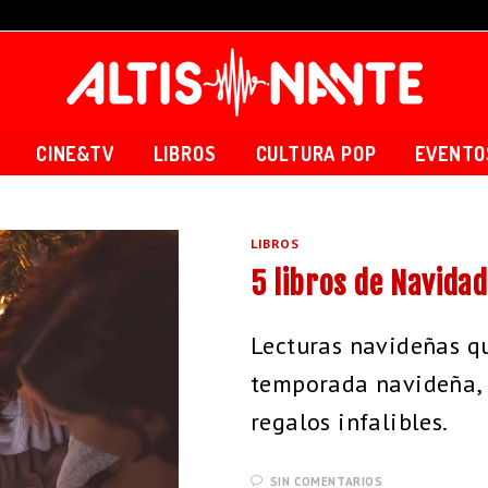
CINE&TV
LIBROS
CULTURA POP
EVENTO
LIBROS
5 libros de Navidad
Lecturas navideñas q
temporada navideña,
regalos infalibles.
SIN COMENTARIOS