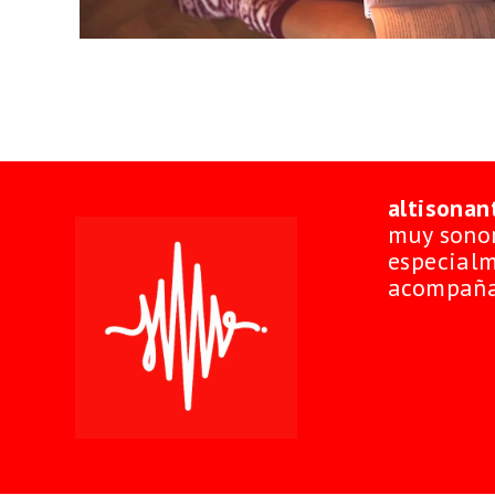
altisonan
muy sonor
especialm
acompaña