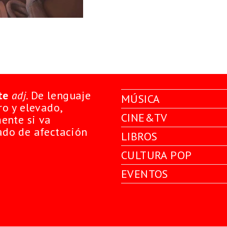
te
adj
. De lenguaje
MÚSICA
o y elevado,
CINE&TV
ente si va
do de afectación
LIBROS
CULTURA POP
EVENTOS