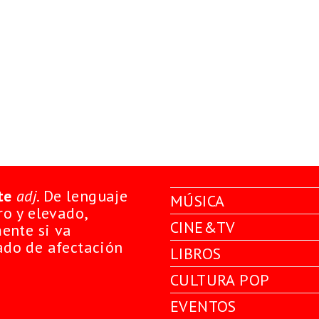
te
adj
. De lenguaje
MÚSICA
o y elevado,
CINE&TV
ente si va
do de afectación
LIBROS
CULTURA POP
EVENTOS