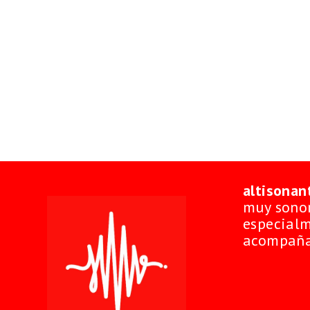
altisonan
muy sonor
especialm
acompaña