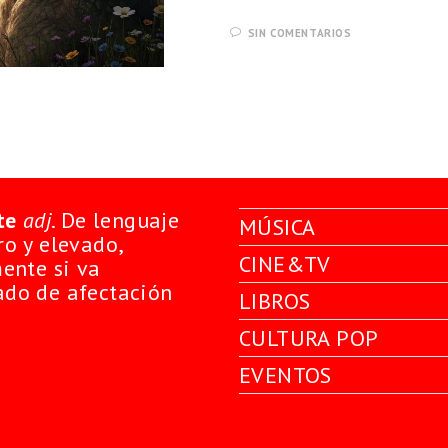
SIN COMENTARIOS
te
adj
. De lenguaje
MÚSICA
o y elevado,
CINE&TV
ente si va
do de afectación
LIBROS
CULTURA POP
EVENTOS