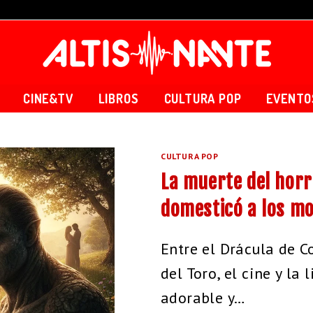
CINE&TV
LIBROS
CULTURA POP
EVENTO
CULTURA POP
La muerte del horr
domesticó a los m
Entre el Drácula de C
del Toro, el cine y la
adorable y…