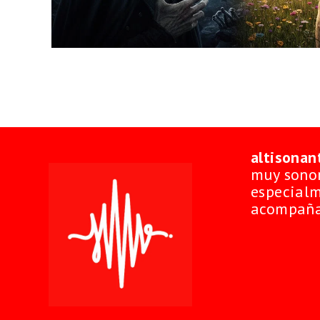
altisonan
muy sonor
especialm
acompaña