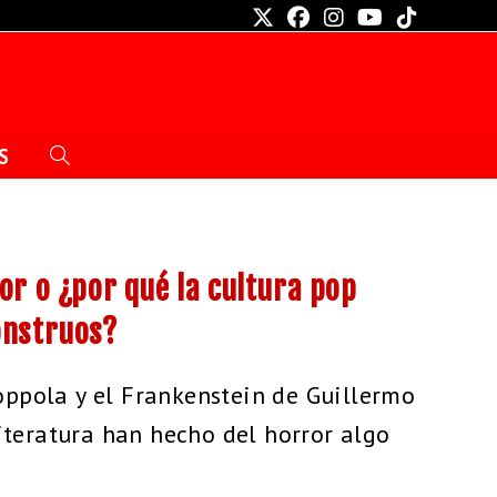
S
or o ¿por qué la cultura pop
onstruos?
oppola y el Frankenstein de Guillermo
 literatura han hecho del horror algo