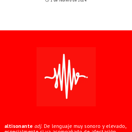
1 de febrero de 2024
altisonante
adj
. De lenguaje muy sonoro y elevado,
especialmente si va acompañado de afectación