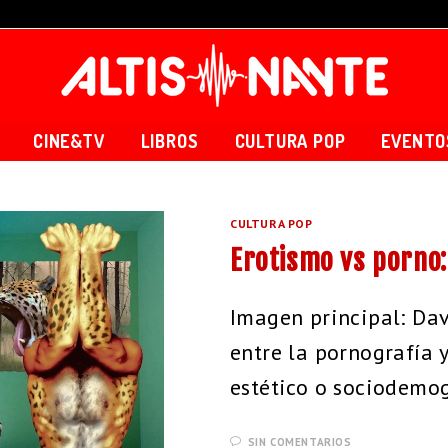
CINE&TV
LIBROS
CULTURA POP
EVENTO
CULTURA POP
Erotismo vs porno:
Imagen principal: Dav
entre la pornografía 
estético o sociodemo
SIN COMENTARIOS