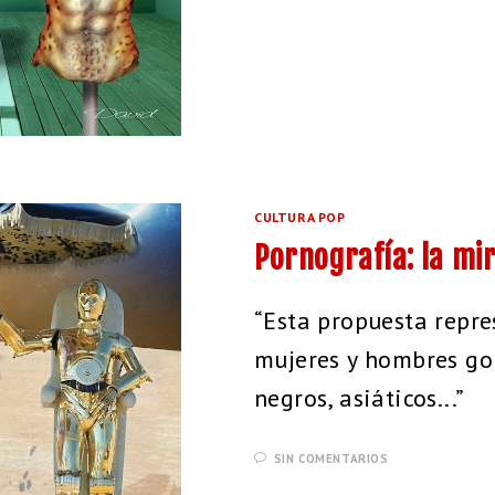
CULTURA POP
Pornografía: la mi
“Esta propuesta repre
mujeres y hombres gor
negros, asiáticos...”
SIN COMENTARIOS