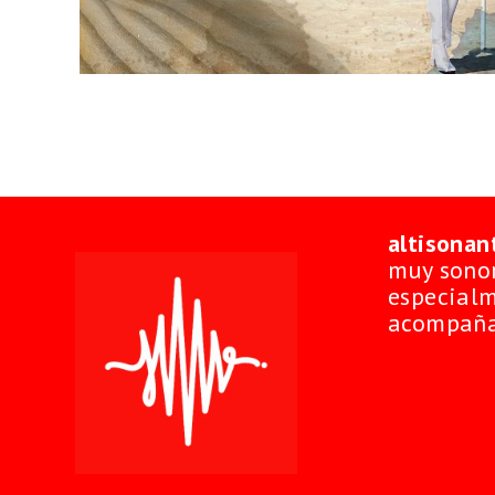
altisonan
muy sonor
especialm
acompaña