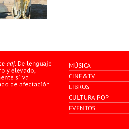
te
adj
. De lenguaje
MÚSICA
o y elevado,
CINE&TV
ente si va
do de afectación
LIBROS
CULTURA POP
EVENTOS