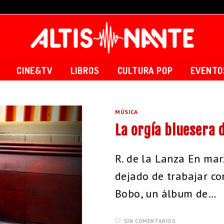
CINE&TV
LIBROS
CULTURA POP
EVENTO
MÚSICA
La orgía bluesera 
R. de la Lanza En ma
dejado de trabajar co
Bobo, un álbum de…
SIN COMENTARIOS