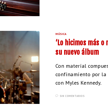
MÚSICA
‘Lo hicimos más o m
su nuevo álbum
Con material compuest
confinamiento por la
con Myles Kennedy.
SIN COMENTARIOS