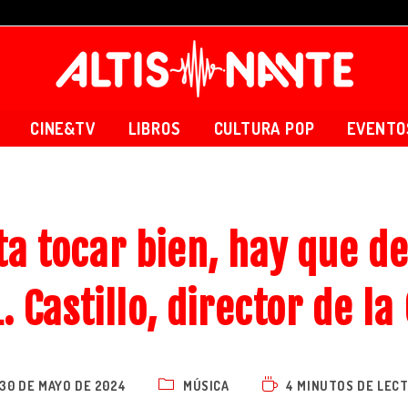
CINE&TV
LIBROS
CULTURA POP
EVENTO
ta tocar bien, hay que def
L. Castillo, director de la
30 DE MAYO DE 2024
MÚSICA
4 MINUTOS DE LEC