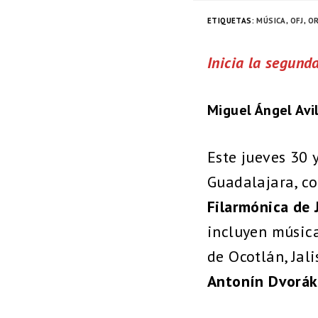
ETIQUETAS
:
MÚSICA
,
OFJ
,
O
Inicia la segund
Miguel Ángel Avi
Este jueves 30 
Guadalajara, c
Filarmónica de 
incluyen música
de Ocotlán, Jal
Antonín Dvorák