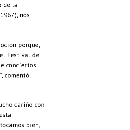
o de la
 1967), nos
oción porque,
l Festival de
e conciertos
”, comentó.
ucho cariño con
esta
 tocamos bien,