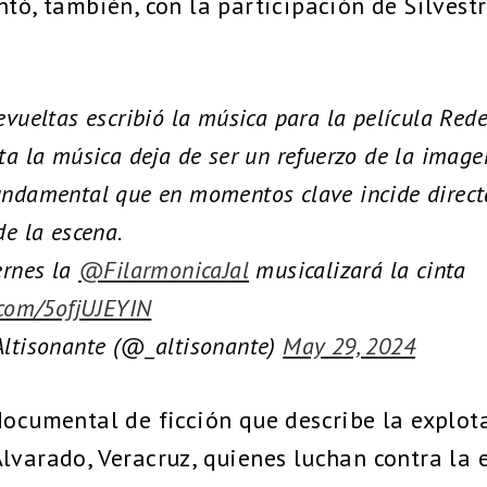
ntó, también, con la participación de Silvest
evueltas escribió la música para la película Red
nta la música deja de ser un refuerzo de la imag
undamental que en momentos clave incide direc
de la escena.
ernes la
@FilarmonicaJal
musicalizará la cinta
.com/5ofjUJEYIN
Altisonante (@_altisonante)
May 29, 2024
documental de ficción que describe la explot
lvarado, Veracruz, quienes luchan contra la 