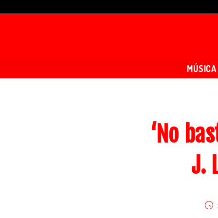
MÚSICA
‘No bas
J. 