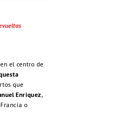
evueltas
 en el centro de
questa
ertos que
nuel Enríquez
,
 Francia o