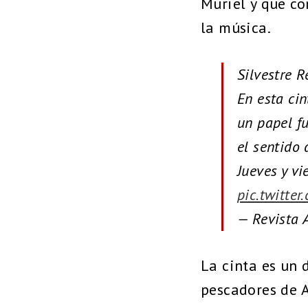
Muriel y que co
la música.
Silvestre R
En esta ci
un papel f
el sentido 
Jueves y vi
pic.twitter
— Revista 
La cinta es un 
pescadores de A