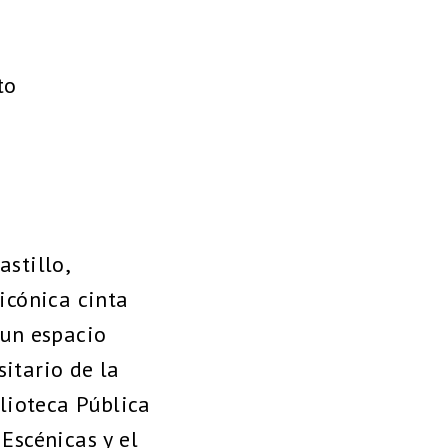
to
stillo,
 icónica cinta
 un espacio
itario de la
lioteca Pública
Escénicas y el