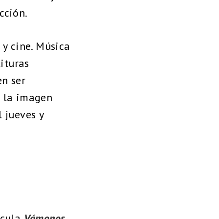
cción.
 y cine. Música
tituras
en ser
n la imagen
 jueves y
ícula
Vámonos