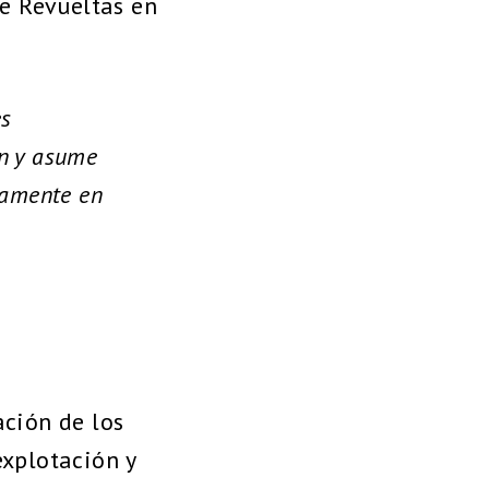
re Revueltas en
es
en y asume
tamente en
ación de los
explotación y