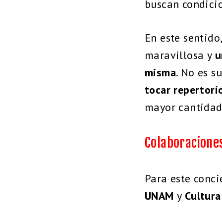
buscan condicio
En este sentido
maravillosa y
u
misma
. No es s
tocar repertori
mayor cantidad 
Colaboracione
Para este conci
UNAM
y
Cultur