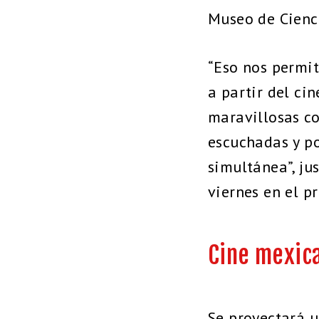
Museo de Cienci
“Eso nos permit
a partir del ci
maravillosas co
escuchadas y p
simultánea”, ju
viernes en el p
Cine mexica
Se proyectará u