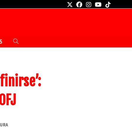
S
inirse’:
 OFJ
TURA