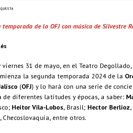
RQUESTA
a temporada de la OFJ con música de Silvestre R
lés
y viernes 31 de mayo, en el Teatro Degollado,
omienza la segunda temporada 2024 de la
Or
Jalisco
(
OFJ
) y lo hará con una serie de conci
 de diferentes latitudes y épocas, a saber:
Ma
isco;
Heitor Vila-Lobos
, Brasil;
Hector Berlioz
,
, Checoslovaquia, entre otros.