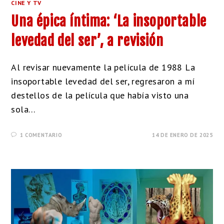
CINE Y TV
Una épica íntima: ‘La insoportable
levedad del ser’, a revisión
Al revisar nuevamente la película de 1988 La
insoportable levedad del ser, regresaron a mí
destellos de la película que había visto una
sola…
1 COMENTARIO
14 DE ENERO DE 2025